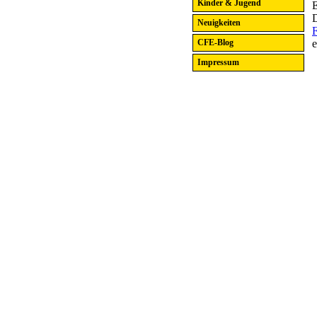
Kinder & Jugend
D
Neuigkeiten
e
CFE-Blog
Impressum