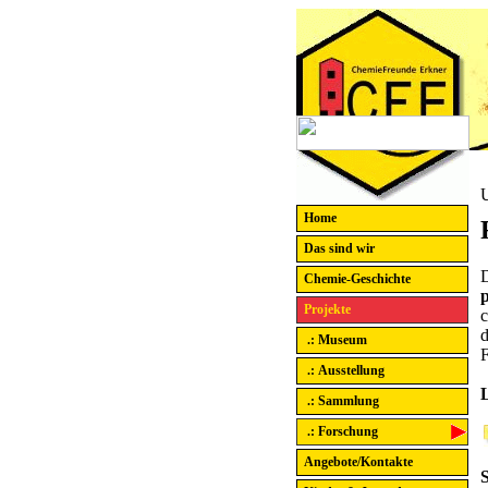
U
Home
Das sind wir
D
Chemie-Geschichte
Projekte
c
d
.: Museum
F
.: Ausstellung
.: Sammlung
.: Forschung
Angebote/Kontakte
S