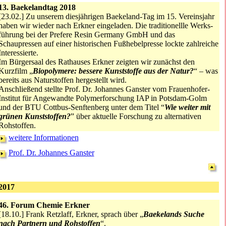
13. Baekelandtag 2018
[23.02.] Zu unserem diesjährigen Baekeland-Tag im 15. Vereinsjahr
haben wir wieder nach Erkner eingeladen. Die traditionellle Werks­
füh­rung bei der Prefere Resin Germany GmbH und das
Schaupressen auf einer historischen Fußhebelpresse lockte zahlreiche
Interessierte.
Im Bürgersaal des Rathauses Erkner zeigten wir zunächst den
Kurzfilm „
Biopolymere: bessere Kunststoffe aus der Natur?
“ – was
bereits aus Naturstoffen hergestellt wird.
Anschließend stellte Prof. Dr. Johannes Ganster vom Frauenhofer-
Institut für Angewandte Polymerforschung IAP in Potsdam-Golm
und der BTU Cottbus-Senftenberg unter dem Titel “
Wie weiter mit
grünen Kunststoffen?
” über aktuelle Forschung zu alternativen
Rohstoffen.
weitere Informationen
Prof. Dr. Johannes Ganster
2017
46. Forum Chemie Erkner
[18.10.] Frank Retzlaff, Erkner, sprach über „
Baekelands Suche
nach Partnern und Rohstoffen
“.