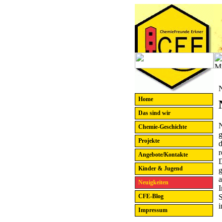
N
Home
Das sind wir
N
Chemie-Geschichte
g
Projekte
d
r
Angebote/Kontakte
D
Kinder & Jugend
g
a
Neuigkeiten
I
S
CFE-Blog
i
Impressum