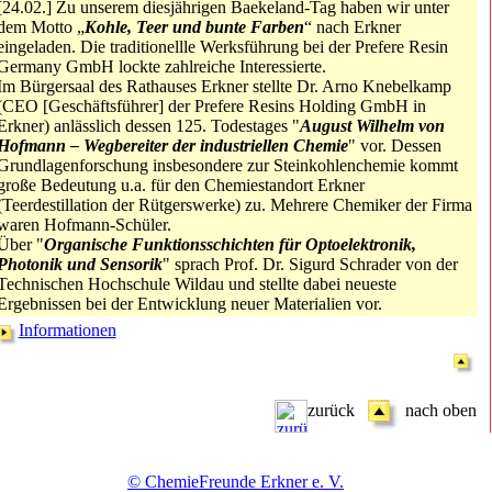
[24.02.] Zu unserem diesjährigen Baekeland-Tag haben wir unter
dem Motto „
Kohle, Teer und bunte Farben
“ nach Erkner
eingeladen. Die traditionellle Werksführung bei der Prefere Resin
Germany GmbH lockte zahlreiche Interessierte.
Im Bürgersaal des Rathauses Erkner stellte Dr. Arno Knebelkamp
(CEO [Geschäftsführer] der Prefere Resins Holding GmbH in
Erkner) anlässlich dessen 125. Todestages "
August Wilhelm von
Hofmann – Wegbereiter der industriellen Chemie
" vor. Dessen
Grundlagenforschung insbeson­dere zur Steinkohlenchemie kommt
große Bedeutung u.a. für den Chemie­standort Erkner
(Teerdestillation der Rütgerswerke) zu. Mehrere Chemiker der Firma
waren Hofmann-Schüler.
Über "
Organische Funktionsschichten für Optoelektronik,
Photonik und Sensorik
" sprach Prof. Dr. Sigurd Schrader von der
Technischen Hochschule Wildau und stellte dabei neueste
Ergebnissen bei der Entwicklung neuer Materialien vor.
Informationen
zurück
nach oben
© ChemieFreunde Erkner e. V.