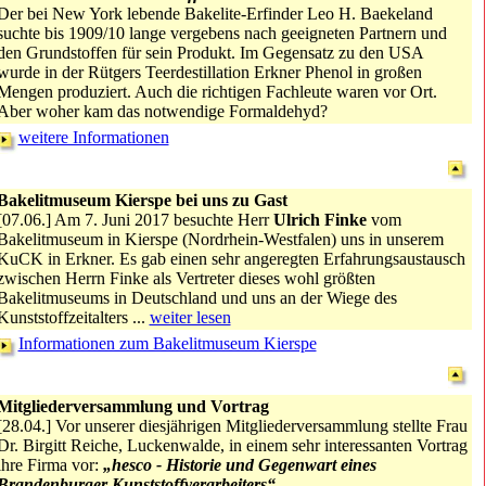
Der bei New York lebende Bakelite-Erfinder Leo H. Baekeland
suchte bis 1909/10 lange vergebens nach geeigneten Partnern und
den Grundstoffen für sein Produkt. Im Gegensatz zu den USA
wurde in der Rütgers Teerdestillation Erkner Phenol in großen
Mengen produ­ziert. Auch die richtigen Fachleute waren vor Ort.
Aber woher kam das notwendige Formaldehyd?
weitere Informationen
Bakelitmuseum Kierspe bei uns zu Gast
[07.06.] Am 7. Juni 2017 besuchte Herr
Ulrich Finke
vom
Bakelitmuseum in Kierspe (Nordrhein-Westfalen) uns in unserem
KuCK in Erkner. Es gab einen sehr angeregten Erfahrungsaustausch
zwischen Herrn Finke als Vertreter dieses wohl größten
Bakelitmuseums in Deutschland und uns an der Wiege des
Kunststoffzeitalters ...
weiter lesen
Informationen zum Bakelitmuseum Kierspe
Mitgliederversammlung und Vortrag
[28.04.] Vor unserer diesjährigen Mitgliederversammlung stellte Frau
Dr. Birgitt Reiche, Luckenwalde, in einem sehr interessanten Vortrag
ihre Firma vor:
„hesco - Historie und Gegenwart eines
Brandenburger Kunststoffverarbeiters“
.