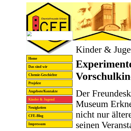
Kinder & Jug
Home
Experimente
Das sind wir
Vorschulkin
Chemie-Geschichte
Projekte
Der Freundesk
Angebote/Kontakte
Kinder & Jugend
Museum Erkner
Neuigkeiten
nicht nur älte
CFE-Blog
seinen Veranst
Impressum