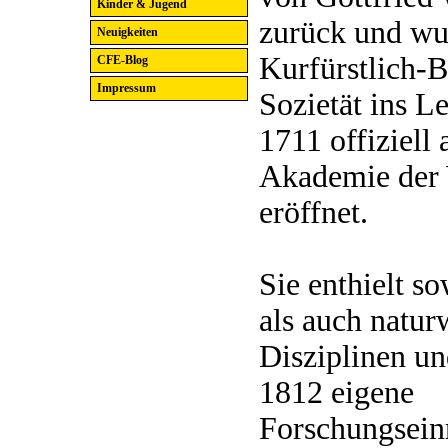
Kinder & Jugend
zurück und wu
Neuigkeiten
Kurfürstlich-B
CFE-Blog
Impressum
Sozietät ins L
1711 offiziell 
Akademie der 
eröffnet.
Sie enthielt so
als auch natur
Disziplinen un
1812 eigene
Forschungsein