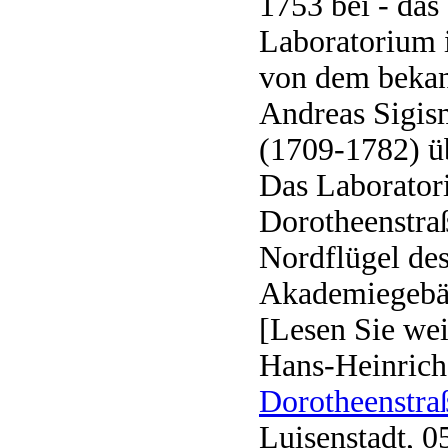
1753 bei - das 
Laboratorium i
von dem beka
Andreas Sigi
(1709-1782) 
Das Laborator
Dorotheenstra
Nordflügel de
Akademiegebäu
[Lesen Sie wei
Hans-Heinric
Doro­theenstra
Luisenstadt, 0