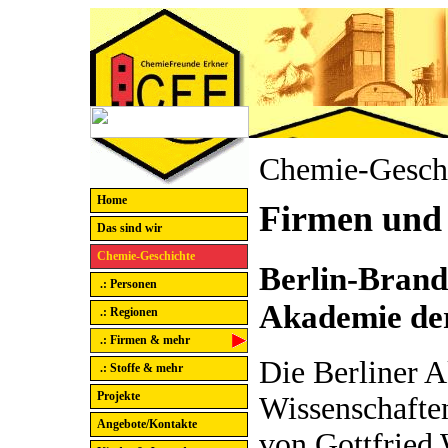
Chemie-Gesch
Home
Firmen und
Das sind wir
Chemie-Geschichte
Berlin-Brand
.: Personen
Akademie der
.: Regionen
.: Firmen & mehr
Die Berliner 
.: Stoffe & mehr
Projekte
Wissenschaften
Angebote/Kontakte
von Gott­fried